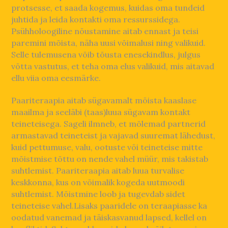
protsesse, et saada kogemus, kuidas oma tundeid
juhtida ja leida kontakti oma ressurssidega.
Psühholoogiline nõustamine aitab ennast ja teisi
paremini mõista, näha uusi võimalusi ning valikuid.
Selle tulemusena võib tõusta enesekindlus, julgus
võtta vastutus, et teha oma elus valikuid, mis aitavad
ellu viia oma eesmärke.
Paariteraapia aitab sügavamalt mõista kaaslase
maailma ja seeläbi (taas)luua sügavam kontakt
teineteisega. Sageli ilmneb, et mõlemad partnerid
armastavad teineteist ja vajavad suuremat lähedust,
kuid pettumuse, valu, ootuste või teineteise mitte
mõistmise tõttu on nende vahel müür, mis takistab
suhtlemist. Paariteraapia aitab luua turvalise
keskkonna, kus on võimalik kogeda uutmoodi
suhtlemist. Mõistmine loob ja tugevdab sidet
teineteise vahel.Lisaks paaridele on teraapiasse ka
oodatud vanemad ja täiskasvanud lapsed, kellel on