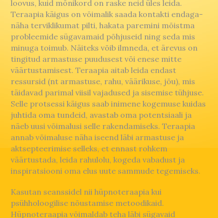
loovus, kuid mõnikord on raske neid üles leida.
Teraapia käigus on võimalik saada kontakti endaga-
näha terviklikumat pilti, hakata paremini mõistma
probleemide sügavamaid põhjuseid ning seda mis
minuga toimub. Näiteks võib ilmneda, et ärevus on
tingitud armastuse puudusest või enese mitte
väärtustamisest. Teraapia aitab leida endast
ressursid (nt armastuse, rahu, väärikuse, jõu), mis
täidavad parimal viisil vajadused ja sisemise tühjuse.
Selle protsessi käigus saab inimene kogemuse kuidas
juhtida oma tundeid, avastab oma potentsiaali ja
näeb uusi võimalusi selle rakendamiseks. Teraapia
annab võimaluse näha iseend läbi armastuse ja
aktsepteerimise selleks, et ennast rohkem
väärtustada, leida rahulolu, kogeda vabadust ja
inspiratsiooni oma elus uute sammude tegemiseks.
Kasutan seanssidel nii hüpnoteraapia kui
psühholoogilise nõustamise metoodikaid.
Hüpnoteraapia võimaldab teha läbi sügavaid