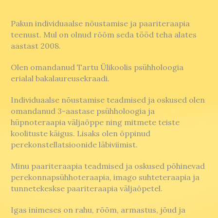
Pakun individuaalse nõustamise ja paariteraapia
teenust. Mul on olnud rõõm seda tööd teha alates
aastast 2008.
Olen omandanud Tartu Ülikoolis psühholoogia
erialal bakalaureusekraadi.
Individuaalse nõustamise teadmised ja oskused olen
omandanud 3-aastase psühholoogia ja
hüpnoteraapia väljaõppe ning mitmete teiste
koolituste käigus. Lisaks olen õppinud
perekonstellatsioonide läbiviimist.
Minu paariteraapia teadmised ja oskused põhinevad
perekonnapsühhoteraapia, imago suhteteraapia ja
tunnetekeskse paariteraapia väljaõpetel.
Igas inimeses on rahu, rõõm, armastus, jõud ja