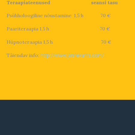
Teraapiateenused
seansi tasu
Psühholoogiline nõustamine 1,5 h 70 €
Paariteraapia 1,5 h 70 €
Hüpnoteraapia 1,5 h 70 €
Täiendav info:
http://www.jannekants.com/