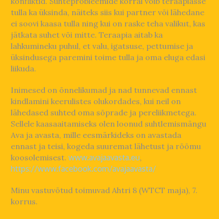
konfliktid. Suhteprobleemide korral võib teraapiasse
tulla ka üksinda, näiteks siis kui partner või lähedane
ei soovi kaasa tulla ning kui on raske teha valikut, kas
jätkata suhet või mitte. Teraapia aitab ka
lahkumineku puhul, et valu, igatsuse, pettumise ja
üksindusega paremini toime tulla ja oma eluga edasi
liikuda.
Inimesed on õnnelikumad ja nad tunnevad ennast
kindlamini keerulistes olukordades, kui neil on
lähedased suhted oma sõprade ja pereliikmetega.
Sellele kaasaaitamiseks olen loonud suhtlemismängu
Ava ja avasta, mille eesmärkideks on avastada
ennast ja teisi, kogeda suuremat lähetust ja rõõmu
koosolemisest.
www.avajaavasta.eu
,
https://www.facebook.com/avajaavasta/
Minu vastuvõtud toimuvad Ahtri 8 (WTCT maja), 7.
korrus.